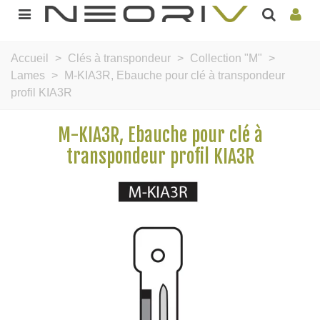
Accueil
>
Clés à transpondeur
>
Collection "M"
>
Lames
>
M-KIA3R, Ebauche pour clé à transpondeur
profil KIA3R
M-KIA3R, Ebauche pour clé à
transpondeur profil KIA3R