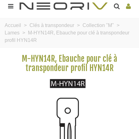
Accueil
>
Clés à transpondeur
>
Collection "M"
>
Lames
>
M-HYN14R, Ebauche pour clé à transpondeur
profil HYN14R
M-HYN14R, Ebauche pour clé à
transpondeur profil HYN14R