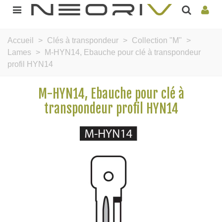
Accueil
>
Clés à transpondeur
>
Collection "M"
>
Lames
>
M-HYN14, Ebauche pour clé à transpondeur
profil HYN14
M-HYN14, Ebauche pour clé à
transpondeur profil HYN14