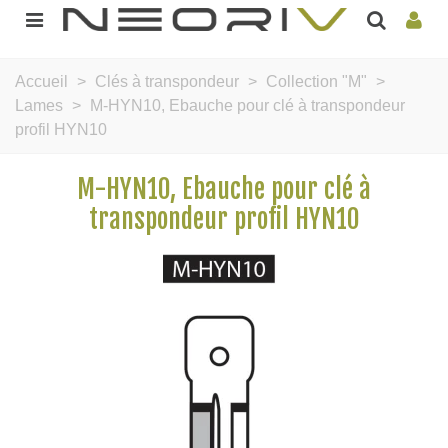
Accueil
>
Clés à transpondeur
>
Collection "M"
>
Lames
>
M-HYN10, Ebauche pour clé à transpondeur
profil HYN10
M-HYN10, Ebauche pour clé à
transpondeur profil HYN10