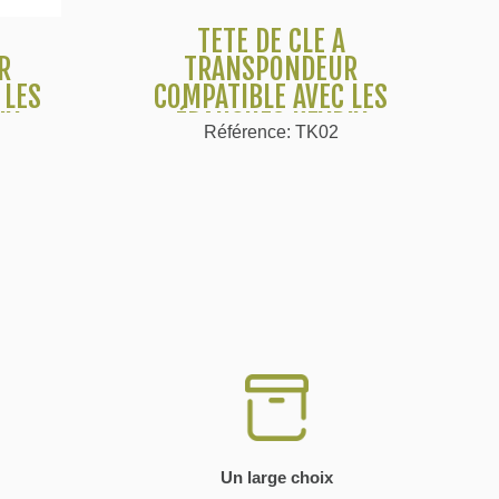
TÊTE DE CLÉ À
Voir plus
R
TRANSPONDEUR
 LES
COMPATIBLE AVEC LES
IY
ÉBAUCHES KEYDIY
Référence: TK02
HI
STYLE VAG
Un large choix