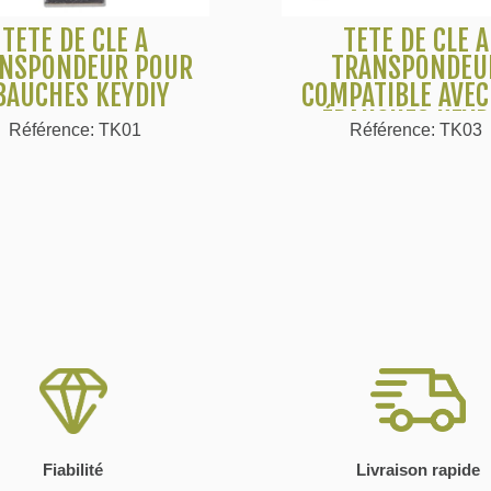
TÊTE DE CLÉ À
TÊTE DE CLÉ À
Voir plus
Voir plus
NSPONDEUR POUR
TRANSPONDEU
BAUCHES KEYDIY
COMPATIBLE AVEC
ÉBAUCHES KEYD
Référence: TK01
Référence: TK03
STYLE MITSUBIS
Fiabilité
Livraison rapide