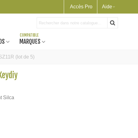
Accès Pro
Aide
OS
MARQUES
Z11R (lot de 5)
Keydiy
t Silca