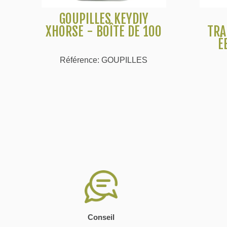
GOUPILLES KEYDIY
Voir plus
XHORSE - BOÎTE DE 100
TRA
É
Référence: GOUPILLES
Conseil