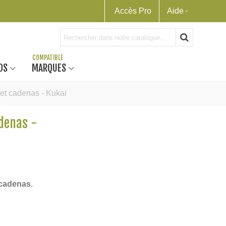
Accès Pro
Aide
OS
MARQUES
 et cadenas - Kukai
adenas -
 cadenas
.