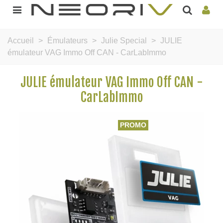
Accueil
>
Émulateurs
>
Julie Special
>
JULIE
émulateur VAG Immo Off CAN - CarLabImmo
JULIE émulateur VAG Immo Off CAN -
CarLabImmo
PROMO