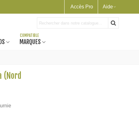
Accès Pro
Aide
OS
MARQUES
a (Nord
ournie