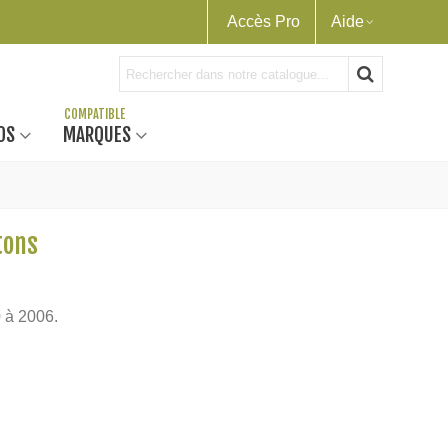
Accès Pro
Aide
OS
MARQUES
tons
 à 2006.