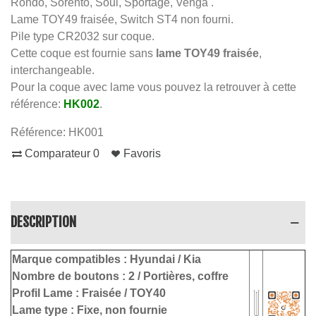
Rondo, Sorento, Soul, Sportage, Venga .
Lame TOY49 fraisée, Switch ST4 non fourni.
Pile type CR2032 sur coque.
Cette coque est fournie sans
lame TOY49 fraisée
,
interchangeable.
Pour la coque avec lame vous pouvez la retrouver à cette
référence:
HK002
.
Référence:
HK001
Comparateur
0
Favoris
DESCRIPTION
Marque compatibles :
Hyundai / Kia
Nombre de boutons :
2 / Portières, coffre
Profil Lame :
Fraisée / TOY40
Lame type :
Fixe, non fournie