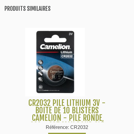
PRODUITS SIMILAIRES
CR2032 PILE LITHIUM 3V -
BOITE DE 10 BLISTERS
CAMELION - PILE RONDE
220 - 225 MAH POUR CLÉ
Référence: CR2032
DE VOITURE