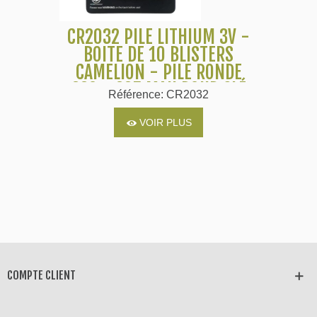
CR2032 PILE LITHIUM 3V -
BOITE DE 10 BLISTERS
CAMELION - PILE RONDE
220 - 225 MAH POUR CLÉ
Référence: CR2032
DE VOITURE
VOIR PLUS
COMPTE CLIENT