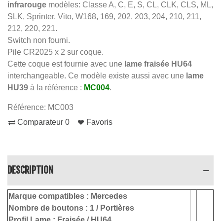
infrarouge
modèles: Classe A, C, E, S, CL, CLK, CLS, ML,
SLK, Sprinter, Vito, W168, 169, 202, 203, 204, 210, 211,
212, 220, 221.
Switch non fourni.
Pile CR2025 x 2 sur coque.
Cette coque est fournie avec une
lame fraisée HU64
interchangeable. Ce modèle existe aussi avec une
lame
HU39
à la référence :
MC004
.
Référence:
MC003
Comparateur
0
Favoris
DESCRIPTION
Marque compatibles :
Mercedes
Nombre de boutons :
1 / Portières
Profil Lame :
Fraisée / HU64