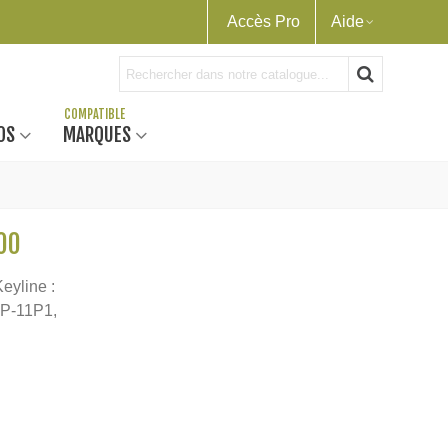
Accès Pro
Aide
OS
MARQUES
00
eyline :
OP-11P1,