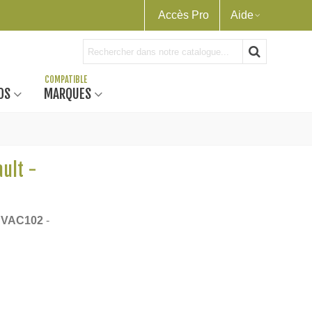
Accès Pro
Aide
OS
MARQUES
ault -
e
VAC102
-