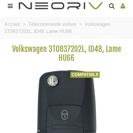
Accueil
>
Télécommande voiture
>
Volkswagen
3T0837202L, ID48, Lame HU66
Volkswagen 3T0837202L, ID48, Lame
HU66
COMPATIBLE