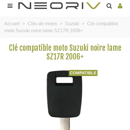
Accueil
>
Clés de motos
>
Suzuki
>
Clé compatible
moto Suzuki noire lame SZ17R 2006+
Clé compatible moto Suzuki noire lame
SZ17R 2006+
COMPATIBLE